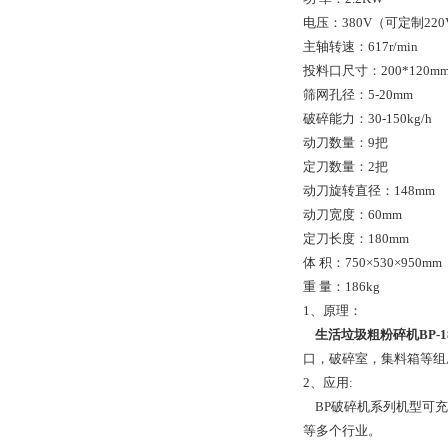
电压：380V（可定制220
主轴转速：617r/min
投料口尺寸：200*120m
筛网孔径：5-20mm
破碎能力：30-150kg/h
动刀数量：9把
定刀数量：2把
动刀旋转直径：148mm
动刀宽度：60mm
定刀长度：180mm
体 积：750×530×950mm
重 量：186kg
1、原理：
生活垃圾粗粉碎机BP-1
口，破碎室，集料箱等组
2、应用:
BP破碎机系列机型可充
等多个行业。