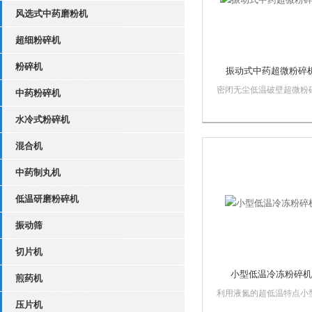
风选式中药磨粉机
超细粉碎机
粉碎机
振动式中药超微粉碎
密闭无尘低温破壁超微粉
中药粉碎机
振动式中药超微粉碎机ZC
系列的主要特点，该系列
水冷式粉碎机
粉碎机采用高频振动粉碎
混合机
理，物料在磨筒内受到介
高速度撞击、剪切、挤压
中药制丸机
磨等作用，可在短时间内
的粉碎效果，是一款实...
低温研磨粉碎机
振动筛
切片机
小型低温冷冻粉碎机
煎药机
利用液氮的超低温特点小
压片机
温冷冻粉碎机DC3-1配合