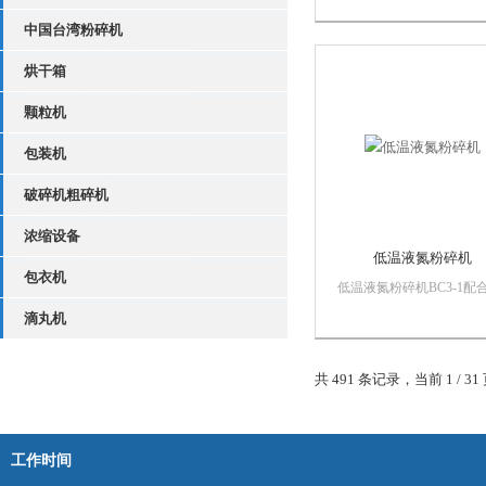
罐和液氮泵，利用液氮的
中国台湾粉碎机
作用结合超微粉碎机的*
能力将物料变脆进而实现
烘干箱
料的超细粉碎。
颗粒机
包装机
破碎机粗碎机
浓缩设备
低温液氮粉碎机
包衣机
低温液氮粉碎机BC3-1配
氮罐和液氮泵，能够液氮
滴丸机
冷作用将物料变脆进而实
物料的超细粉碎，该机是
粉碎刀片高速旋转撞击并
共 491 条记录，当前 1 / 
气气流旋风分离的形式来
干性物料超细粉碎的设备
由投料口、集料...
工作时间