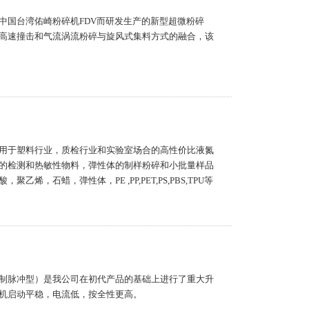
中国台湾佑崎粉碎机FDV而研发生产的新型超微粉碎
高速撞击和气流涡流粉碎与旋风式集料方式的融合，该
用于塑料行业，质检行业和实验室场合的高性价比液氮
的检测和热敏性物料，弹性体的制样粉碎和小批量样品
，石蜡，弹性体，PE ,PP,PET,PS,PBS,TPU等
脑控制脉冲型）是我公司在初代产品的基础上进行了重大升
机启动平稳，电流低，按全性更高。