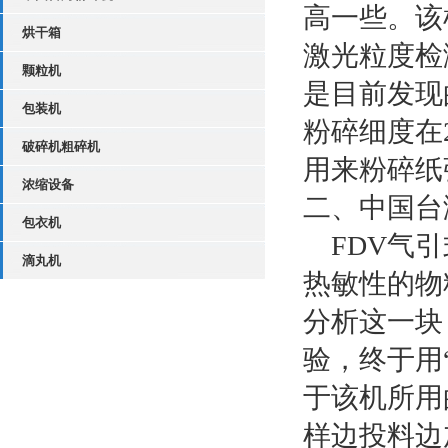
高一些。该
烘干箱
激光粒度检
颗粒机
是目前发现
包装机
粉碎细度在
破碎机粗碎机
用来粉碎纸
浓缩设备
二、中国台
包衣机
FDV气引
滴丸机
热敏性的物
分析这一块
验，终于用
于该机所用
样边投料边