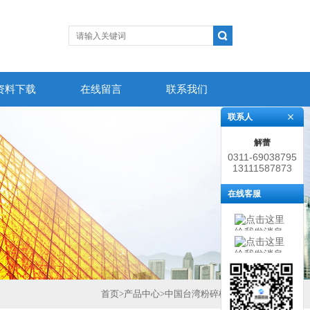
资料下载
在线留言
联系我们
联系人
解蕾
0311-69038795
13111587873
在线客服
首页
>
产品中心
>
中国台湾粉碎机
>