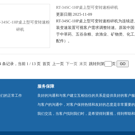
RT-34SC-1HP桌上型可变转速粉碎机
更新日期:2025-11-09
RT-34SC-1HP桌上型可变转速粉碎机为
装变速装置可视客户需求调整转速。原装中国
于中草药、五谷杂粮、农渔业、矿物类、化工原料
配件）。
04 条记录，当前 1 / 13 页 首页 上一页
下一页
末页
跳转到第
页
服务保障
我们的正常工作
良好的沟通和与客户建立互相信任的关系是提供良好的客户服
与客户的沟通中，对客户保持热情和友好的态度是非常重要的
我们交流，当客户找到我们时，是希望得到重视，得到帮助和