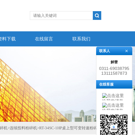
资料下载
在线留言
联系我们
联系人
解蕾
0311-69038795
13111587873
在线客服
碎机
>
连续投料粉碎机
>
RT-34SC-1HP桌上型可变转速粉碎机