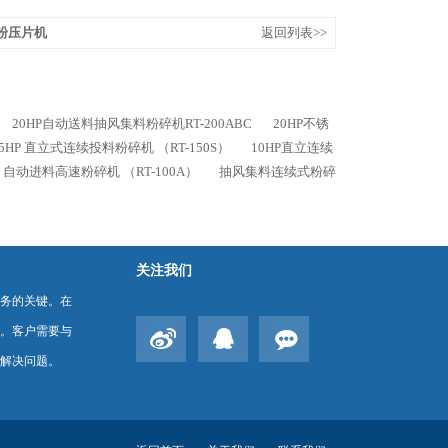
奶粉压片机
返回列表>>
20HP自动送料抽风集料粉碎机RT-200ABC
20HP不锈
15HP 直立式连续投料粉碎机 （RT-150S）
10HP直立连续
P 自动进料高速粉碎机 （RT-100A）
抽风集料连续式粉碎
关注我们
务的关键。在
。客户需要与
解决问题。