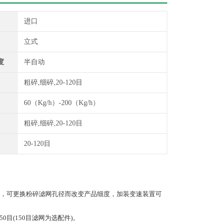
进口
立式
度
半自动
粗碎,细碎,20-120目
60（Kg/h）-200（Kg/h）
粗碎,细碎,20-120目
20-120目
，可更换粉碎滤网孔径而改变产品细度，加装变速装置可
目(150目滤网为选配件)。