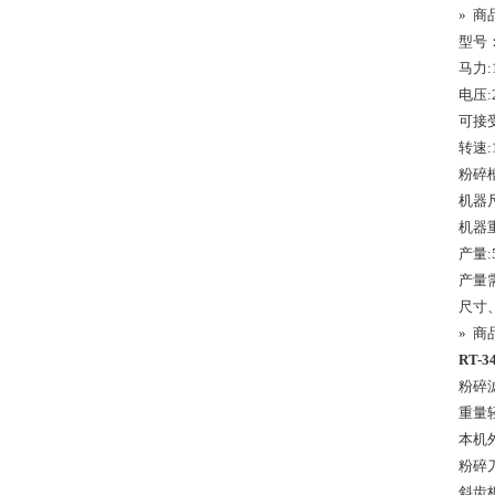
» 商
型号
马力:
电压:
可接
转速:1
粉碎槽
机器尺
机器重
产量:5
产量
尺寸
» 商
RT-
粉碎滤网
重量
本机
粉碎
斜齿