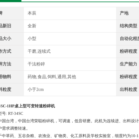
牌
本辰
产地
品新旧
全新
结构类型
品大小
小型
自动化程
作方式
干磨,连续式
粉碎程度
碎方法
干法粉碎
生产能力
用物料
药物,食品,饲料,通用,其他
粉碎程度
料粒度
小于2cm
出料粒度
34SC-1HP桌上型可变转速粉碎机
号: RT-34SC
中国台湾，中国台湾荣聪粉碎机，可调速，低音研磨。此机为连续进、出料设计
户需求调整转速。
于中草药、五谷杂粮、农渔业、矿物类、化工原料及学校实验室，细度约为10-150