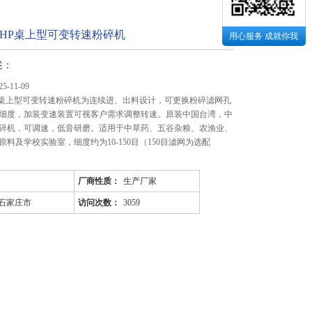
C-1HP桌上型可变转速粉碎机
用心服务 成就你我
述：
-11-09
-1HP桌上型可变转速粉碎机为连续进、出料设计，可更换粉碎滤网孔
细度，加装变速装置可视客户需求调整转速。原装中国台湾，中
碎机，可调速，低音研磨。适用于中草药、五谷杂粮、农渔业、
料及学校实验室，细度约为10-150目（150目滤网为选配
厂商性质：
生产厂家
石家庄市
访问次数：
3059