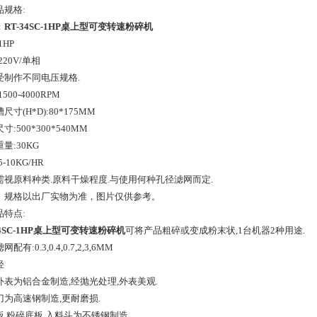
品规格:
：
RT-34SC-1HP桌上型可变转速粉碎机
1HP
220V/单相
受制作不同电压规格.
500-4000RPM
尺寸(H*D):80*175MM
寸:500*300*540MM
量:30KG
-10KG/HR
需视原料种类.原料干燥程度.与使用何种孔径滤网而定.
、规格以出厂实物为准，图片仅供参考。
品特点:
34SC-1HP桌上型可变转速粉碎机
可将产品粗碎或变成粉末状,1台机器2种用途.
配有:0.3,0.4,0.7,2,3,6MM
轻
外表为铝合金制造,经抛光处理,外表美观.
刀为高速钢制造,更耐磨损.
板.粉碎底板.入料斗为不锈钢制造.