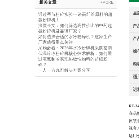
相关文章
+MORE
品
通过蚕茧粉碎实验---谈高纤维原料的超
微粉碎机！
深度长文：如何筛选高性价比的中药超
产
微粉碎机及靠谱厂家？
如何选择合适的水冷粉碎机？这家生产
产
厂家值得重点关注
采购必看：2026年水冷粉碎机采购指南
操
低温冷冻粉碎机核心技术解析：如何通
过液氮制冷实现热敏性物料的超细粉
粉
碎？
一人一方丸剂解决方案分享
适
进
RT-
商品型
原装
视客
适用