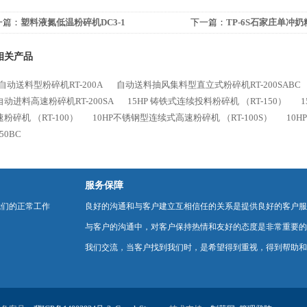
一篇：
塑料液氮低温粉碎机DC3-1
下一篇：
TP-6S石家庄单冲
相关产品
P自动送料型粉碎机RT-200A
自动送料抽风集料型直立式粉碎机RT-200SABC
动进料高速粉碎机RT-200SA
15HP 铸铁式连续投料粉碎机 （RT-150）
粉碎机 （RT-100）
10HP不锈钢型连续式高速粉碎机 （RT-100S）
10H
50BC
服务保障
我们的正常工作
良好的沟通和与客户建立互相信任的关系是提供良好的客户服
与客户的沟通中，对客户保持热情和友好的态度是非常重要的
我们交流，当客户找到我们时，是希望得到重视，得到帮助和