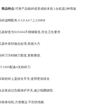
» 商品特点:
可将产品粗碎或变成粉末状,1台机器2种用途.
网配有:0.3,0.4,0.7,2,3,6MM
材质为SUS304不锈钢製造,符合卫生要求.
外表经抛光处理,美观大方.
刀为钨钢刀製造,更耐磨损.
100S配备4支粉碎刀.
粉碎上盖按全开关,使用更加按全.
装设过负载保护开关,减少线圈烧毁.
移动轮,方便搬运.不刮伤地板.