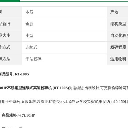
牌
本辰
产地
品新旧
全新
结构类型
品大小
小型
自动化程
作方式
连续式
粉碎程度
碎方法
干法粉碎
适用物料
商品型号: RT-100S
10HP不锈钢型连续式高速粉碎机 (RT-100S)
为连续进.出料设计,可更换粉碎滤网
于中草药.五穀杂粮.农渔业.矿物类.化工原料及学校实验室,细度约为10-150目.
» 商品规格:
马力:10HP