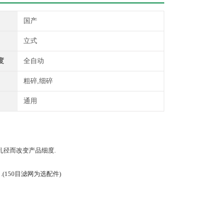
国产
立式
度
全自动
粗碎,细碎
通用
孔径而改变产品细度.
(150目滤网为选配件)