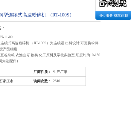
锈钢型连续式高速粉碎机 （RT-100S）
用心服务 成就你我
述：
-11-09
型连续式高速粉碎机 （RT-100S）为连续进.出料设计,可更换粉碎
变产品细度.
五谷杂粮.农渔业.矿物类.化工原料及学校实验室,细度约为10-150
滤网为选配件）
厂商性质：
生产厂家
石家庄市
访问次数：
2610