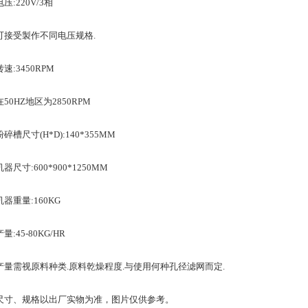
220V/3相
受製作不同电压规格.
:3450RPM
HZ地区为2850RPM
尺寸(H*D):140*355MM
寸:600*900*1250MM
重量:160KG
45-80KG/HR
需视原料种类.原料乾燥程度.与使用何种孔径滤网而定.
、规格以出厂实物为准，图片仅供参考。