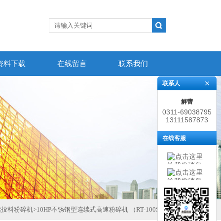
资料下载
在线留言
联系我们
联系人
解蕾
0311-69038795
13111587873
在线客服
续投料粉碎机
>
10HP不锈钢型连续式高速粉碎机 （RT-100S）