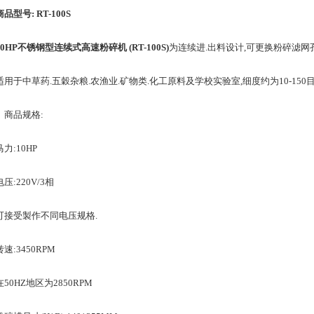
商品型号: RT-100S
10HP不锈钢型连续式高速粉碎机 (RT-100S)
为连续进.出料设计,可更换粉碎滤网
于中草药.五穀杂粮.农渔业.矿物类.化工原料及学校实验室,细度约为10-150目.
商品规格:
:10HP
220V/3相
受製作不同电压规格.
:3450RPM
HZ地区为2850RPM