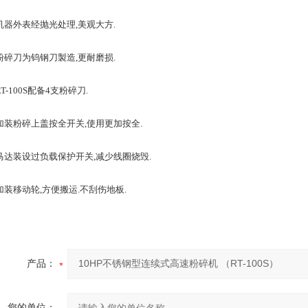
外表经抛光处理,美观大方.
刀为钨钢刀製造,更耐磨损.
100S配备4支粉碎刀.
粉碎上盖按全开关,使用更加按全.
装设过负载保护开关,减少线圈烧毁.
移动轮,方便搬运.不刮伤地板.
产品：
您的单位：