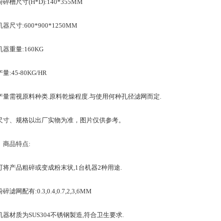
尺寸(H*D):140*355MM
寸:600*900*1250MM
重量:160KG
45-80KG/HR
需视原料种类.原料乾燥程度.与使用何种孔径滤网而定.
、规格以出厂实物为准，图片仅供参考。
商品特点:
产品粗碎或变成粉末状,1台机器2种用途.
网配有:0.3,0.4,0.7,2,3,6MM
材质为SUS304不锈钢製造,符合卫生要求.