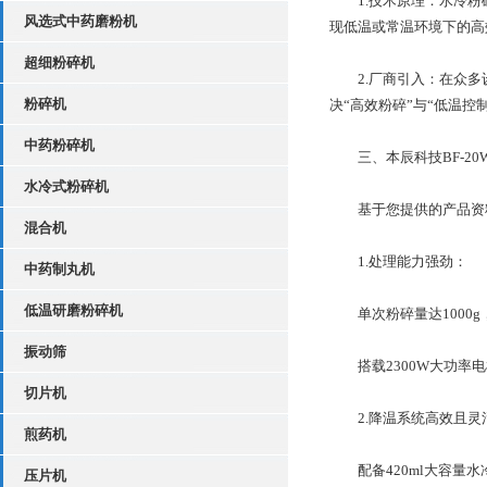
1.技术原理：水冷粉碎
风选式中药磨粉机
现低温或常温环境下的高
超细粉碎机
2.厂商引入：在众多设
粉碎机
决“高效粉碎”与“低温控
中药粉碎机
三、本辰科技BF-20
水冷式粉碎机
基于您提供的产品资料，
混合机
1.处理能力强劲：
中药制丸机
低温研磨粉碎机
单次粉碎量达1000g，
振动筛
搭载2300W大功率电机
切片机
2.降温系统高效且灵
煎药机
配备420ml大容量水
压片机