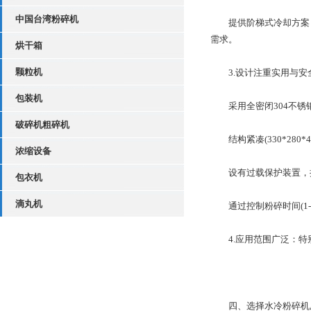
中国台湾粉碎机
提供阶梯式冷却方案：
需求。
烘干箱
颗粒机
3.设计注重实用与安
包装机
采用全密闭304不锈
破碎机粗碎机
结构紧凑(330*280*4
浓缩设备
设有过载保护装置，提
包衣机
滴丸机
通过控制粉碎时间(1-
4.应用范围广泛：特别
四、选择水冷粉碎机厂