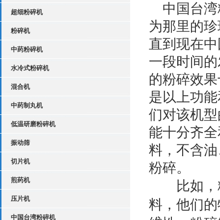
中国台湾粉
超细粉碎机
为那里的珍
粉碎机
直到现在中
中药粉碎机
一段时间的
水冷式粉碎机
的粉碎效果
混合机
是以上功能
中药制丸机
们对该机型
低温研磨粉碎机
能十分齐全
振动筛
料，不含油
切片机
粉碎。
煎药机
比如，粉
压片机
料，他们的
中国台湾粉碎机