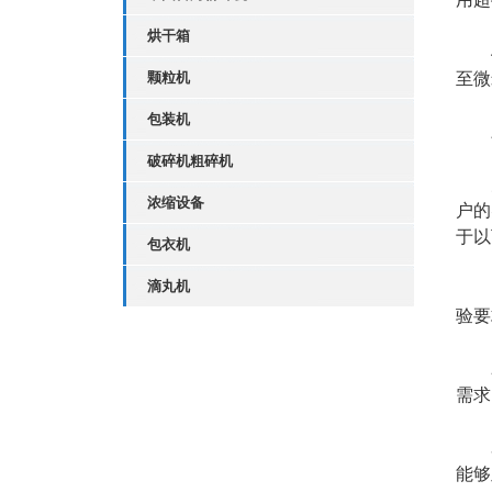
烘干箱
4.
颗粒机
至微
包装机
三
破碎机粗碎机
为
浓缩设备
户的
于以
包衣机
滴丸机
1.
验要
2.
需求
3.
能够