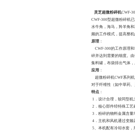
灵芝超微粉碎机
CWF
CWF-300型超微粉
水牛角，海马，羚羊角和
频的工作模式，提高整机
原理
：
CWF-300的工作
碎并达到需要的细度。由
集料罐，布袋排出气体，
应用
：
超微粉碎机CWF系列机
对于纤维性（如中草药、
特点
：
1．设计合理，较同型机
2．核心部件经特殊工艺
3．粉碎的物料金属含量
4．主机和风机通过变频
5、本机配有冷却水套，