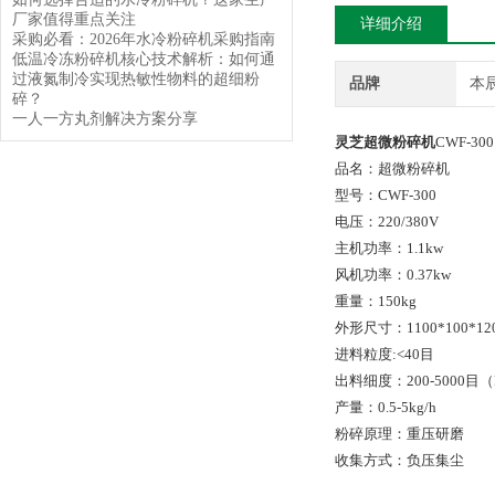
厂家值得重点关注
详细介绍
采购必看：2026年水冷粉碎机采购指南
低温冷冻粉碎机核心技术解析：如何通
过液氮制冷实现热敏性物料的超细粉
品牌
本
碎？
一人一方丸剂解决方案分享
灵芝超微粉碎机
CWF-300
品名：超微粉碎机
型号：CWF-300
电压：220/380V
主机功率：1.1kw
风机功率：0.37kw
重量：150kg
外形尺寸：1100*100*12
进料粒度:<40目
出料细度：200-5000
产量：0.5-5kg/h
粉碎原理：重压研磨
收集方式：负压集尘