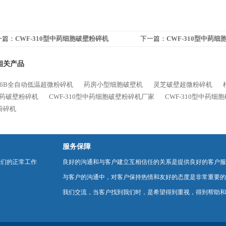
一篇：
CWF-310型中药细胞破壁粉碎机
下一篇：
CWF-310型中药
相关产品
W-6B全自动低温超微粉碎机
药房小型细胞破壁机
灵芝破壁超微粉碎机
药破壁粉碎机
CWF-310型中药细胞破壁粉碎机厂家
CWF-310型中药细
粉碎机
服务保障
我们的正常工作
良好的沟通和与客户建立互相信任的关系是提供良好的客户服
与客户的沟通中，对客户保持热情和友好的态度是非常重要的
我们交流，当客户找到我们时，是希望得到重视，得到帮助和