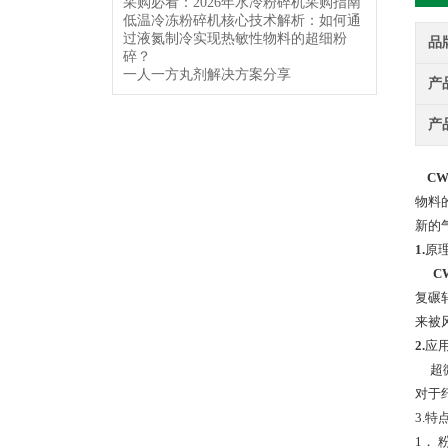
采购必看：2026年水冷粉碎机采购指南
低温冷冻粉碎机核心技术解析：如何通
过液氮制冷实现热敏性物料的超细粉
品
碎？
一人一方丸剂解决方案分享
产
产
C
物料
新的
1.
原
C
复碾
来被
2.
应
超微
对于
3.特
1．