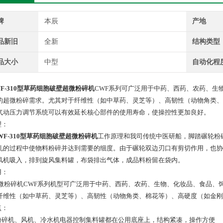
牌
本辰
产地
品新旧
全新
结构类型
品大小
中型
自动化程
WF-310型草药细胞破壁超微粉碎机
CWF系列可广泛用于中药、西药、农药、生
的超微粉碎需求。尤其对于纤维性（如中草药、灵芝等）、高韧性（动物角类、
气动压力调节系统可以有效延长核心部件的使用寿命，使操控性更加良好。
理：
WF-310型草药细胞破壁超微粉碎机
工作原理和我司传统中医研船，脚踏碾轮粉
轧的过程中使物料粉碎并达到需要的细度。由于碾轮双边刃口有剪切作用，也协
风机吸入，排到旋风集料罐，布袋排出气体，成品料粉留在袋内。
用：
粉碎机CWF系列机型可广泛用于中药、西药、农药、生物、化妆品、食品、
纤维性（如中草药、灵芝等）、高韧性（动物角类、棉花等）、高硬度（如金刚
点：
 粉碎机、风机、冷水机电器控制集料罐都在公用底座上，结构紧凑，操作方便