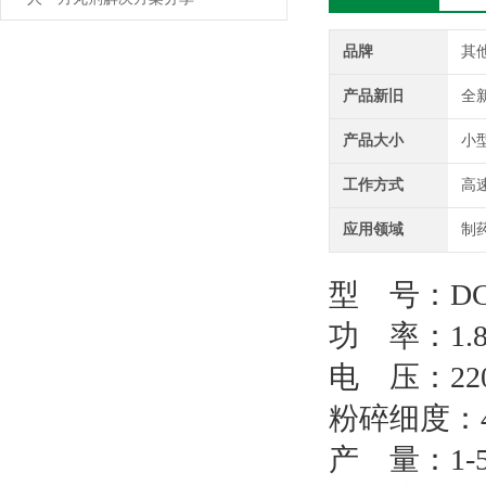
品牌
其
产品新旧
全
产品大小
小
工作方式
高
应用领域
制药
型 号：DC
功 率：1.8
电 压：22
粉碎细度：40
产 量：1-5k