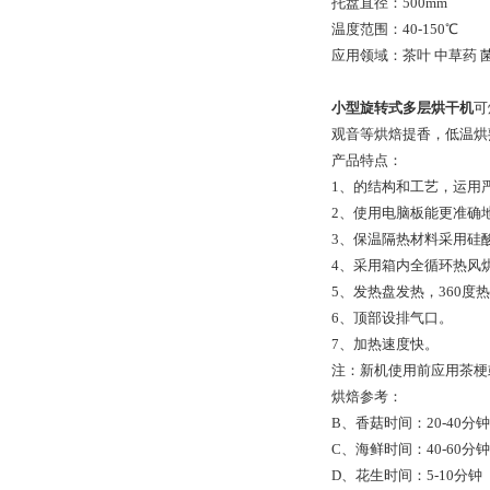
托盘直径：500mm
温度范围：40-150℃
应用领域：茶叶 中草药 
小型旋转式多层烘干机
可
观音等烘焙提香，低
产
1、的结构和工艺，运用
2、使用电脑板能更准确
3、保温隔热材料采用硅
4、采用箱内全循环热风
5、发热盘发热，360度
6、顶部设排气口。
7、加热速度快。
注：新机使用前应用茶梗
烘焙参考： 
B、香菇时间：20-4
C、海鲜时间：40-6
D、花生时间：5-10