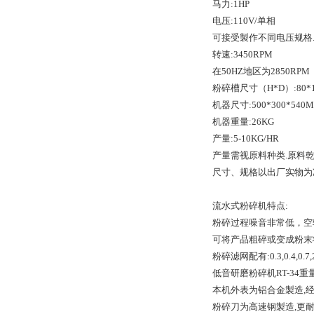
马力:1HP
电压:110V/单相
可接受製作不同电压规格
转速:3450RPM
在50HZ地区为2850RPM
粉碎槽尺寸（H*D）:80*
机器尺寸:500*300*540
机器重量:26KG
产量:5-10KG/HR
产量需视原料种类.原料乾
尺寸、规格以出厂实物为
流水式粉碎机特点:
粉碎过程噪音非常低，空
可将产品粗碎或变成粉末状
粉碎滤网配有:0.3,0.4,0.7,
低音研磨粉碎机RT-34
本机外表为铝合金製造,经
粉碎刀为高速钢製造,更耐