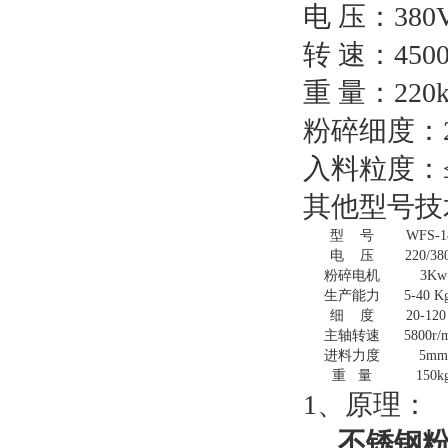
电 压：380
转 速：4500
重 量：220
粉碎细度：2
入料粒度：≤
其他型号技
型 号
WFS
-1
电 压
220/
38
粉碎电机
3Kw
生产能力
5-40 K
细 度
20-12
主轴转速
5
8
00r/
进料力度
5mm
重 量
150k
1、原理：
不锈钢