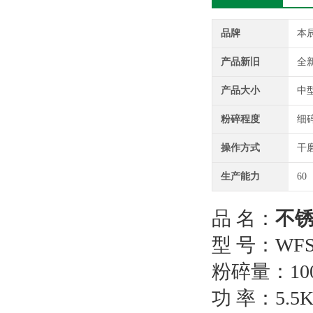
品牌
本
产品新旧
全
产品大小
中
粉碎程度
细
操作方式
干
生产能力
60
品 名：
不
型 号：WFS
粉碎量：100-
功 率：5.5