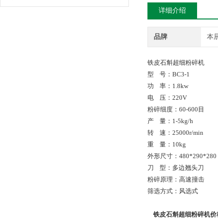
详细介绍
品牌
本
铁皮石斛超细粉碎机
型 号：BC3-1
功 率：1.8kw
电 压：220V
粉碎细度：60-600目
产 量：1-5kg/h
转 速：25000r/min
重 量：10kg
外形尺寸：480*290*280
刀 型：多边翘头刀
粉碎原理：高速撞击
筛选方式：风选式
铁皮石斛超细粉碎机价