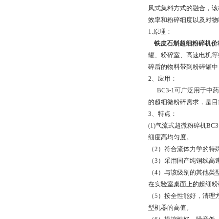
风式集料方式的融合，该
效率和粉碎细度以及对物
1.原理：
铁皮石斛超细粉碎机价
罐、粉碎室、高速电机等
碎后的物料带到粉碎罐中
2、应用：
BC3-1可广泛用于
的超细微粉碎需求，是目
3、特点：
(1)气流式超微粉碎机
细度高均匀度。
（2）符合流体力学的特
（3）采用国产纯铜线高
（4）与该级别的其他类
在实验室桌面上的超细粉
（5）按全性能好，清理
型机器的高值。