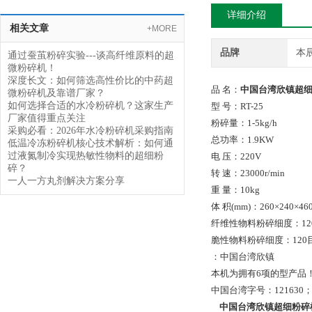
详细介绍
相关文章
+MORE
品牌
本
通过蚕茧粉碎实验---谈高纤维原料的超
微粉碎机！
深度长文：如何筛选高性价比的中药超
品 名：
中国台湾欣镇超
微粉碎机及靠谱厂家？
如何选择合适的水冷粉碎机？这家生产
型 号：RT-25
厂家值得重点关注
粉碎量：1-5kg/h
采购必看：2026年水冷粉碎机采购指南
总功率：1.9KW
低温冷冻粉碎机核心技术解析：如何通
过液氮制冷实现热敏性物料的超细粉
电 压：220V
碎？
转 速：23000r/min
一人一方丸剂解决方案分享
重 量：10kg
体 积(mm)：260×240×46
纤维性物料粉碎细度：120
脆性物料粉碎细度：120目-
：中国台湾欣镇
本机为拥有6项的型产品
中国台湾字号：121630；12
中国台湾欣镇超细粉碎