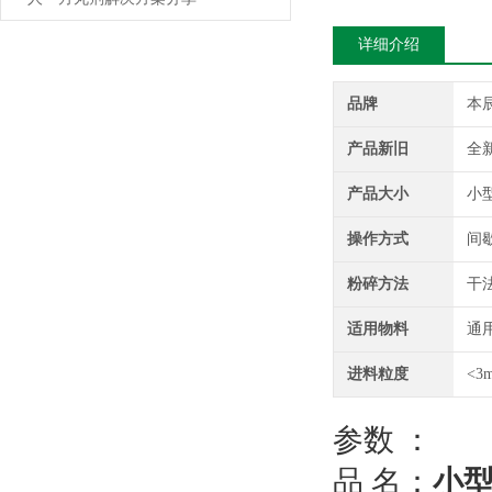
详细介绍
品牌
本
产品新旧
全
产品大小
小
操作方式
间
粉碎方法
干
适用物料
通
进料粒度
<3
参数 ：
品 名：
小