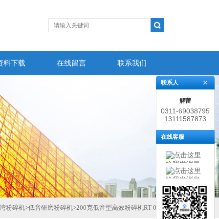
资料下载
在线留言
联系我们
联系人
解蕾
0311-69038795
13111587873
在线客服
湾粉碎机
>
低音研磨粉碎机
>
200克低音型高效粉碎机RT-04A