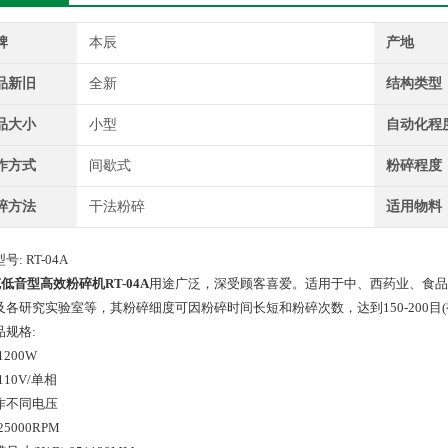
牌
本辰
产地
品新旧
全新
结构类型
品大小
小型
自动化程
作方式
间歇式
粉碎程度
碎方法
干法粉碎
适用物料
号: RT-04A
克低音型高效粉碎机RT-04A
用途广泛，深受顾客喜爱。适用于中、西药业、食品
及各研究实验室等，其粉碎细度可因粉碎时间长短和粉碎次数，达到150-200目
品规格:
1200W
110V/单相
作不同电压
25000RPM