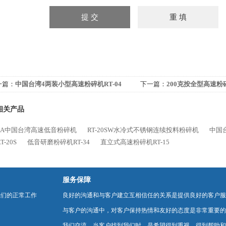
一篇：
中国台湾4两装小型高速粉碎机RT-04
下一篇：
200克按全型高速粉碎
相关产品
02A中国台湾高速低音粉碎机
RT-20SW水冷式不锈钢连续投料粉碎机
中国
-20S
低音研磨粉碎机RT-34
直立式高速粉碎机RT-15
服务保障
我们的正常工作
良好的沟通和与客户建立互相信任的关系是提供良好的客户服
与客户的沟通中，对客户保持热情和友好的态度是非常重要的
我们交流，当客户找到我们时，是希望得到重视，得到帮助和