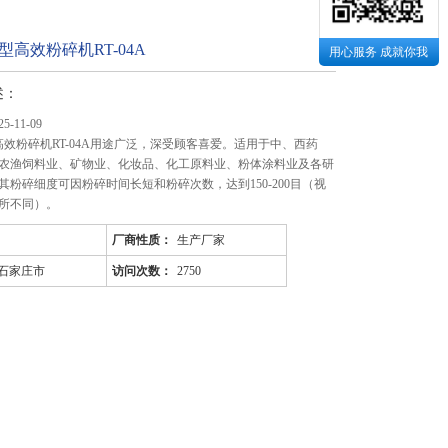
型高效粉碎机RT-04A
用心服务 成就你我
述：
-11-09
型高效粉碎机RT-04A用途广泛，深受顾客喜爱。适用于中、西药
农渔饲料业、矿物业、化妆品、化工原料业、粉体涂料业及各研
其粉碎细度可因粉碎时间长短和粉碎次数，达到150-200目（视
所不同）。
厂商性质：
生产厂家
石家庄市
访问次数：
2750