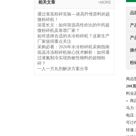
相关文章
+MORE
品
通过蚕茧粉碎实验---谈高纤维原料的超
微粉碎机！
深度长文：如何筛选高性价比的中药超
产
微粉碎机及靠谱厂家？
如何选择合适的水冷粉碎机？这家生产
产
厂家值得重点关注
采购必看：2026年水冷粉碎机采购指南
操
低温冷冻粉碎机核心技术解析：如何通
过液氮制冷实现热敏性物料的超细粉
粉
碎？
一人一方丸剂解决方案分享
商品型
200
料业
» 商
马力:
电压:
可订
转速: