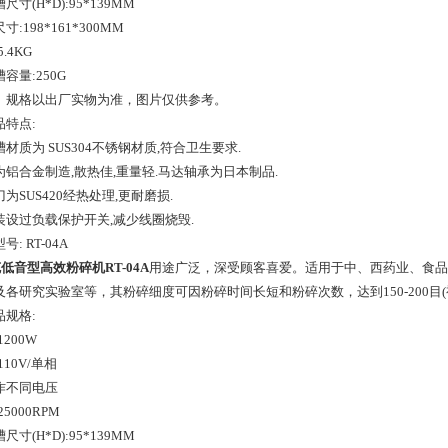
尺寸(H*D):95*139MM
寸:198*161*300MM
.4KG
容量:250G
、规格以出厂实物为准，图片仅供参考。
品特点:
材质为 SUS304不锈钢材质,符合卫生要求.
为铝合金制造,散热佳,重量轻.马达轴承为日本制品.
为SUS420经热处理,更耐磨损.
装设过负载保护开关,减少线圈烧毁.
号: RT-04A
克低音型高效粉碎机RT-04A
用途广泛，深受顾客喜爱。适用于中、西药业、食品
及各研究实验室等，其粉碎细度可因粉碎时间长短和粉碎次数，达到150-200目
品规格:
1200W
110V/单相
作不同电压
25000RPM
尺寸(H*D):95*139MM