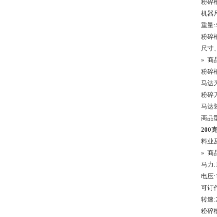
粉碎槽
机器尺
重量:5
粉碎槽
尺寸
» 商
粉碎槽
马达
粉碎刀
马达
商品型
200
料业
» 商
马力:
电压:
可订
转速:
粉碎槽