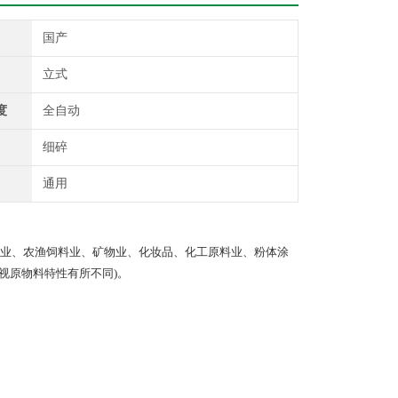
国产
立式
度
全自动
细碎
通用
业、农渔饲料业、矿物业、化妆品、化工原料业、粉体涂
(视原物料特性有所不同)。