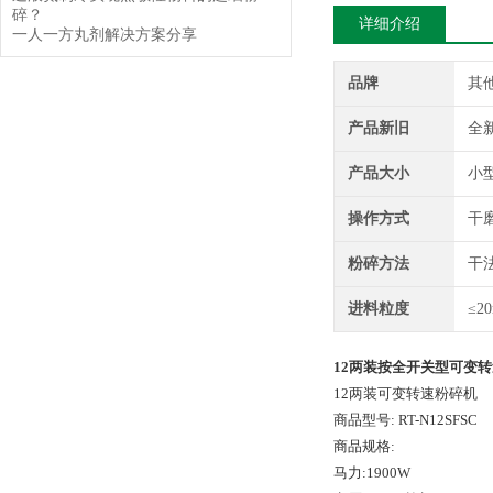
碎？
详细介绍
一人一方丸剂解决方案分享
品牌
其
产品新旧
全
产品大小
小
操作方式
干
粉碎方法
干
进料粒度
≤2
12两装按全开关型可变转速
12两装可变转速粉碎机
商品型号: RT-N12SFSC
商品规格:
马力:1900W