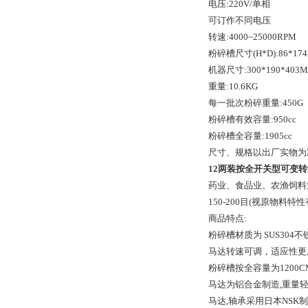
电压:220V/单相
可订作不同电压
转速:4000~25000RPM
粉碎槽尺寸(H*D):86*17
机器尺寸:300*190*403
重量:10.6KG
每一批次粉碎重量:450G
粉碎槽有效容量:950cc
粉碎槽全容量:1905cc
尺寸、规格以出厂实物为
12两装按全开关型可变转速
药业、食品业、农渔饲料
150-200目(视原物料特
商品特点:
粉碎槽材质为 SUS304
马达转速可调，适应性更
粉碎槽按全容量为1200CM
马达为铝合金制造,重量轻
马达,轴承采用日本NSK制