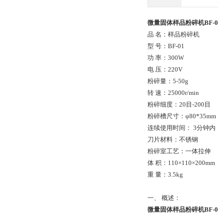
微量固体样品粉碎机BF-0
品 名：样品粉碎机
型 号：BF-01
功 率：300W
电 压：220V
粉碎量：5-50g
转 速：25000r/min
粉碎细度：20目-200目
粉碎槽尺寸：φ80*35mm
连续使用时间： 3分钟内
刀片材料：不锈钢
粉碎室工艺：一体拉伸
体 积：110×110×200mm
重 量：3.5kg
一、 概述：
微量固体样品粉碎机BF-0