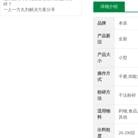
碎？
详细介绍
一人一方丸剂解决方案分享
品牌
本辰
产品新
全新
旧
产品大
小型
小
操作方
干磨,间歇
式
粉碎方
干法粉碎
法
适用物
药物,食品
料
其他
出料粒
20-200目
度