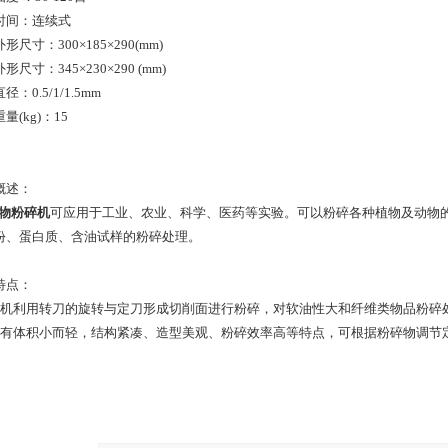
时间：连续式
形尺寸：300×185×290(mm)
形尺寸：345×230×290 (mm)
径：0.5/1/1.5mm
量(kg)：15
概述：
物粉碎机
可应用于工业、农业、科学、医药等实验。可以粉碎各种植物及动物
份、蛋白质、含油试样的粉碎处理。
特点：
该机利用转刀的旋转与定刀形成切削面进行粉碎，对软油性大和纤维类物品粉碎
具有体积小而轻，结构紧凑、造型美观、粉碎效率高等特点，可根据粉碎物调节