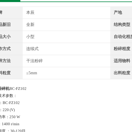
牌
本辰
产地
品新旧
全新
结构类型
品大小
小型
自动化程
作方式
连续式
粉碎程度
碎方法
干法粉碎
适用物料
料粒度
≤5mm
出料粒度
粉碎机
BC-FZ102
技术参数：
：BC-FZ102
220 (V)
率：250 W
400 r/min
度 ：30-120目