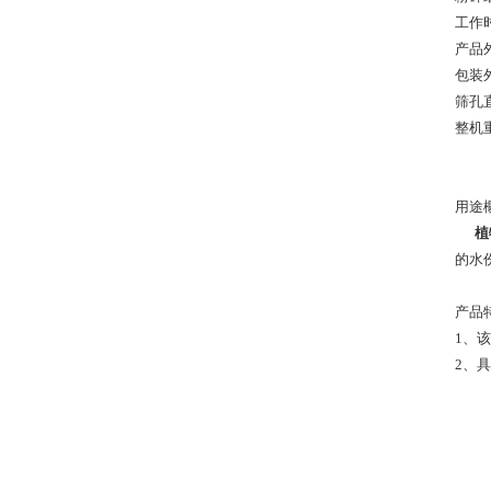
工作
产品外
包装外
筛孔直
整机重
用途
植
的水
产品
1、
2、