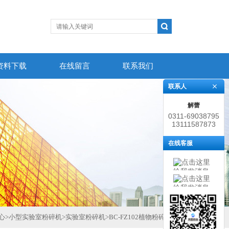
资料下载
在线留言
联系我们
联系人
解蕾
0311-69038795
13111587873
在线客服
心
>
小型实验室粉碎机
>
实验室粉碎机
>
BC-FZ102植物粉碎机