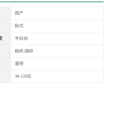
国产
卧式
度
半自动
粗碎,细碎
通用
30-120目