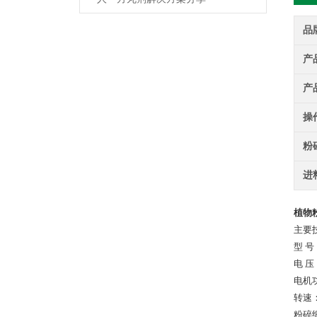
品
产
产
操
粉
进
植物
主要
型 号
电 压：
电机功
转速：1
粉碎细