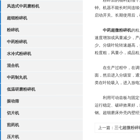
粉碎后的物料必须干燥
风选式中药磨粉机
钟。机器不能长时间连续
启动开关。长期使用后，
超细粉碎机
粉碎机
中药超微粉碎机
的粒
速度增加或风量减少，产
中药粉碎机
少。分级叶轮转速越高，
粒度粗，风量小，成品粒
水冷式粉碎机
混合机
在生产过程中，在调整
面，然后进入分级室，通
中药制丸机
类在叶轮吸入，进入放电
低温研磨粉碎机
利用可动齿板与固定齿
振动筛
运行稳定、破碎效果好，
钢。超细磨床外壳内壁经
切片机
煎药机
上一篇：
三七超微粉碎
压片机
少？