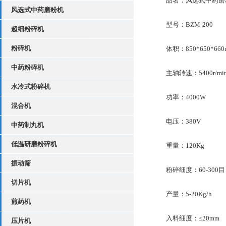
品名：风选式中药磨
风选式中药磨粉机
型号：BZM-200
超细粉碎机
粉碎机
体积：850*650*660
中药粉碎机
主轴转速：5400r/mi
水冷式粉碎机
功率：4000W
混合机
电压：380V
中药制丸机
低温研磨粉碎机
重量：120Kg
振动筛
粉碎细度：60-300
切片机
产量：5-20Kg/h
煎药机
入料细度：≤20mm
压片机