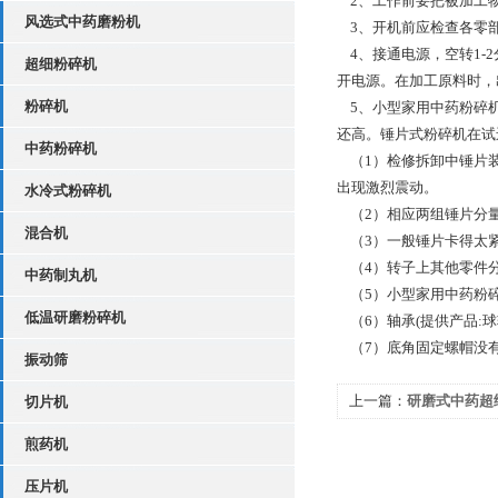
2、工作前要把被加工物
风选式中药磨粉机
3、开机前应检查各零
4、接通电源，空转1-
超细粉碎机
开电源。在加工原料时，
粉碎机
5、小型家用中药粉碎机
还高。锤片式粉碎机在试
中药粉碎机
（1）检修拆卸中锤片装
出现激烈震动。
水冷式粉碎机
（2）相应两组锤片分量
混合机
（3）一般锤片卡得太紧
（4）转子上其他零件
中药制丸机
（5）小型家用中药粉
低温研磨粉碎机
（6）轴承(提供产品:球
（7）底角固定螺帽没
振动筛
上一篇：
研磨式中药超
切片机
纲领
煎药机
压片机