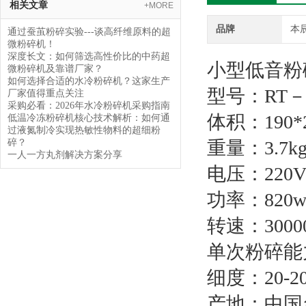
相关文章
+MORE
品牌
本
通过蚕茧粉碎实验---谈高纤维原料的超
微粉碎机！
深度长文：如何筛选高性价比的中药超
小型低音
微粉碎机及靠谱厂家？
如何选择合适的水冷粉碎机？这家生产
型号：RT－
厂家值得重点关注
采购必看：2026年水冷粉碎机采购指南
体积：190*2
低温冷冻粉碎机核心技术解析：如何通
过液氮制冷实现热敏性物料的超细粉
碎？
重量：3.7k
一人一方丸剂解决方案分享
电压：220
功率：820
转速：3000
单次粉碎能力
细度：20-2
产地：中国