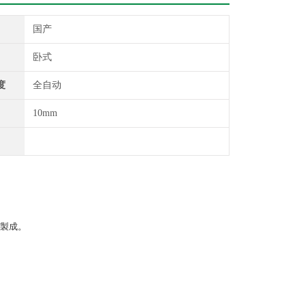
国产
卧式
度
全自动
10mm
质製成。