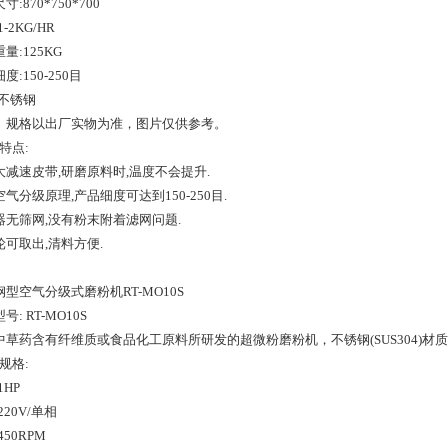
寸:870*750*700
-2KG/HR
量:125KG
度:150-250目
:不锈钢
、规格以出厂实物为准，图片仅供参考。
特点:
大减速皮带,研磨原料时,温度不会提升.
气分级原理,产品细度可达到150-250目.
器无筛网,没有粉末附着滤网问题.
轮可取出,清料方便.
型空气分级式磨粉机RT-MO10S
号: RT-MO10S
中草药含有纤维质或食品化工原料所研发的超微粉磨粉机，不锈钢(SUS304)材
规格:
1HP
220V/单相
450RPM