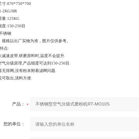
寸:870*750*700
-2KG/HR
量:125KG
度:150-250目
:不锈钢
、规格以出厂实物为准，图片仅供参考。
特点:
大减速皮带,研磨原料时,温度不会提升.
气分级原理,产品细度可达到150-250目.
器无筛网,没有粉末附着滤网问题.
轮可取出,清料方便.
产品：
您的单位：