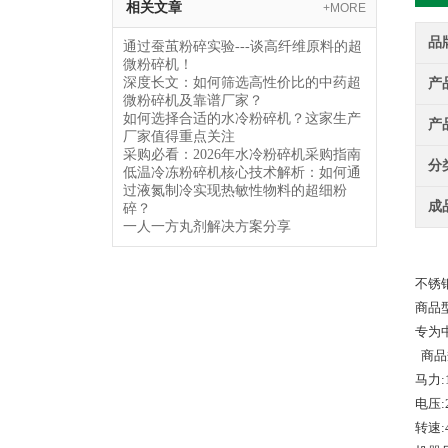
相关文章
+MORE
品
通过蚕茧粉碎实验---谈高纤维原料的超
微粉碎机！
深度长文：如何筛选高性价比的中药超
产
微粉碎机及靠谱厂家？
如何选择合适的水冷粉碎机？这家生产
产
厂家值得重点关注
采购必看：2026年水冷粉碎机采购指南
分
低温冷冻粉碎机核心技术解析：如何通
过液氮制冷实现热敏性物料的超细粉
成
碎？
一人一方丸剂解决方案分享
不锈钢
商品型
专为
商品
马力:
电压:
转速: