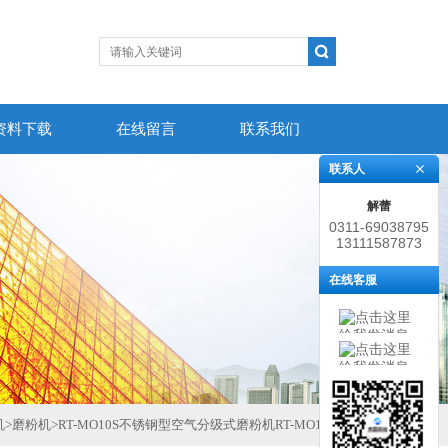
资料下载
在线留言
联系我们
联系人
解蕾
0311-69038795
13111587873
在线客服
机
>
磨粉机
>
RT-MO10S不锈钢型空气分级式磨粉机RT-MO10S