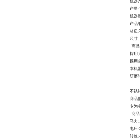
机器尺
产量:1
机器重
产品细
材质
尺寸
商品
採用
採用空
本机
研磨
不锈钢
商品型
专为
商品
马力:
电压:
转速: