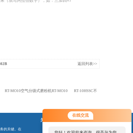
果（填写阿拉伯数字），如：三加四=7
02B
返回列表>>
RT-MO10空气分级式磨粉机RT-MO10
RT-10HSSC不
在线交流
关注我们
务的关键。在
您好！欢迎前来咨询，很高兴为您