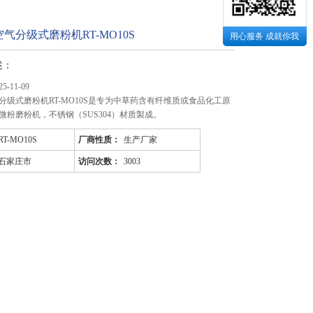
气分级式磨粉机RT-MO10S
用心服务 成就你我
述：
-11-09
分级式磨粉机RT-MO10S是专为中草药含有纤维质或食品化工原
微粉磨粉机，不锈钢（SUS304）材质製成。
RT-MO10S
厂商性质：
生产厂家
石家庄市
访问次数：
3003