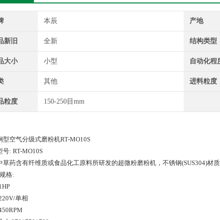
牌
本辰
产地
品新旧
全新
结构类型
品大小
小型
自动化程
类
其他
进料粒度
品粒度
150-250目mm
型空气分级式磨粉机RT-MO10S
号: RT-MO10S
中草药含有纤维质或食品化工原料所研发的超微粉磨粉机，不锈钢(SUS304)材
规格:
1HP
220V/单相
450RPM