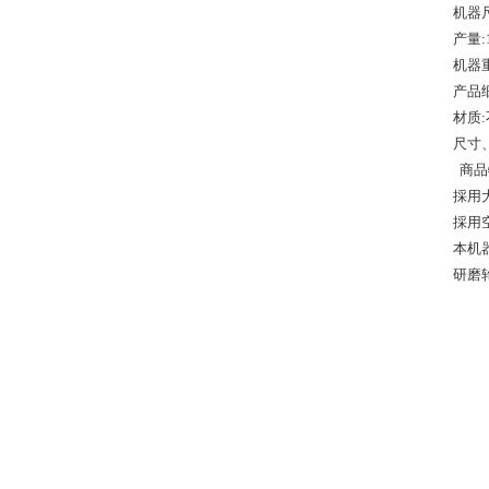
机器尺
产量:1
机器重
产品细
材质
尺寸
商品
採用
採用空
本机
研磨